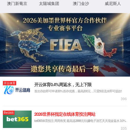
公司地址
北京市海淀区马连洼街道天秀北路10号
邮箱
ldgs@elongda.com
联系电话
010-82259651
友情链接
京ICP备13008182号 ©️版权所有2018 谈球吧·(体育)官方网站
京公网安备11010802040083号
技术支持：北京首钢自动化信息技术有限公司