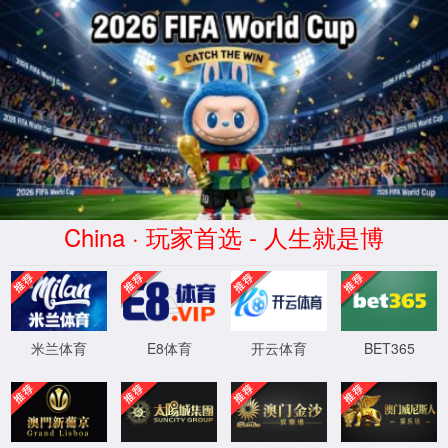
谈球吧·(中国区)官方网站-TANQIUBA SPORTS
当前位置>
首页
>
关于谈球吧
>
谈球吧简介
谈球吧简介
谈球吧·(体育)官方网站（简称：谈球吧官方网站），
是由原北京市第二轻工业总公司、北京印刷集团有限责任
公司和北京市有色金属工业总公司调整重组的北京市属国
有资产经营公司。公司具有悠久历史积淀、传统产业优势