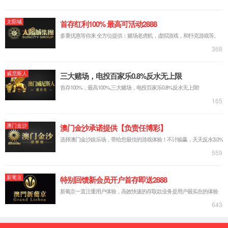
协调、绿色、开放、共享新发展理念，始终保持与首都高
质量发展同频共振，主动融入首都新发展格局，积极服务
国际消费中心城市建设，聚焦“特种印刷服务、新材料及
园区运营与管理”主业发展，不断探索新技术、新场景、
新业态、新质生产力发展模式，持续构建谈球吧官方网站
高质量发展产业格局，着力打造具有时代特征、首都特
色、谈球吧特点的知名现代产业集团。
公司地址
北京市海淀区马连洼街道天秀北路10号
邮箱
ldgs@elongda.com
联系电话
010-82259651
友情链接
京ICP备13008182号 ©️版权所有2018 谈球吧·(体育)官方网站