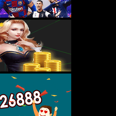
---廉洁文化测试中---
m
联系电话
010-82259651